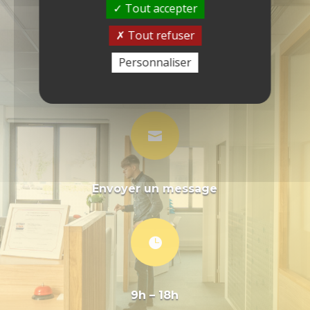
Tout accepter

Tout refuser
Personnaliser
Treillières
près de Nantes

Envoyer un message

9h – 18h