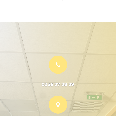

02 55 07 08 09
