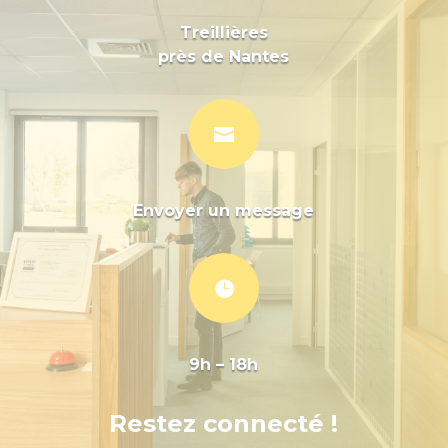
Treillières
près de Nantes

Envoyer un message

9h – 18h
Restez connecté !