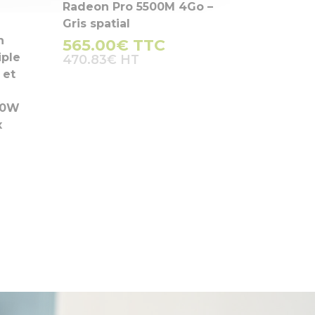
Radeon Pro 5500M 4Go –
Gris spatial
n
565.00
€
TTC
iple
470.83
€
 et
60W
x