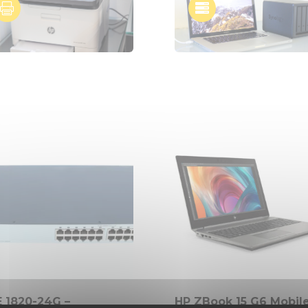


 1820-24G –
HP ZBook 15 G6 Mobil