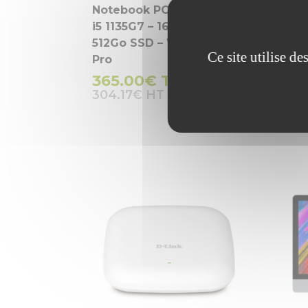
Notebook PC 15.6″ – Core
Com
i5 1135G7 – 16Go RAM –
x 1
512Go SSD – Windows 11
Eth
Ce site utilise d
Pro
Mon
365.00
€
TTC
99
304.17
€
82.