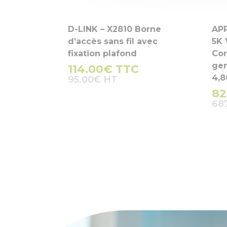
D-LINK – X2810 Borne
APP
d’accès sans fil avec
5K 
fixation plafond
Cor
gen
114.00
€
TTC
4,8
95.00
€
82
68