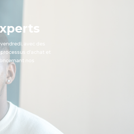
experts
 vendredi, avec des
e processus d’achat et
concernant nos