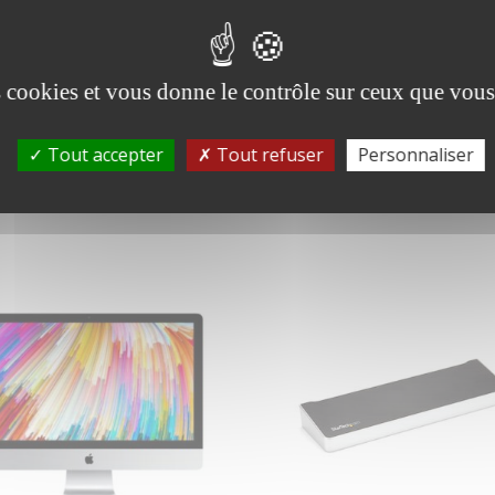
mutateur – Géré – 24
Workstation Core i7
0/100/1000 + 2 x Fast
9750H / 2.6 GHz Win 1
ernet/Gigabit SFP
Pro 64 bits / Win 11 Pr
es cookies et vous donne le contrôle sur ceux que vous
table sur rack
32Go RAM 512 Go SSD 
Go cache SSD) NVMe,
.00
€
TTC
TLC 15
50
€
Tout accepter
Tout refuser
Personnaliser
598.80
€
TTC
499.00
€