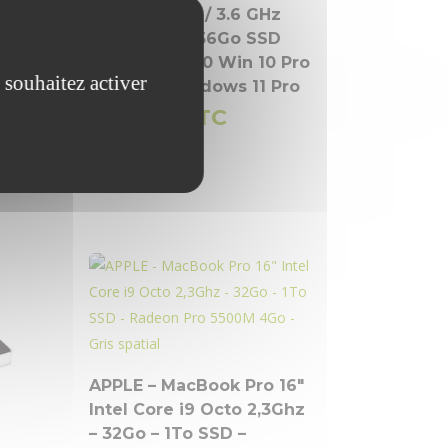
Core i7 7700 / 3.6 GHz
0
32Go 1To + 256Go SSD
o
Quadro P2000 Win 10 Pro
 souhaitez activer
(16
64 bits / Windows 11 Pro
119.00
€
TTC
99.17
€
APPLE – MacBook Pro 16″
Intel Core i9 Octo 2,3Ghz
– 32Go – 1To SSD –