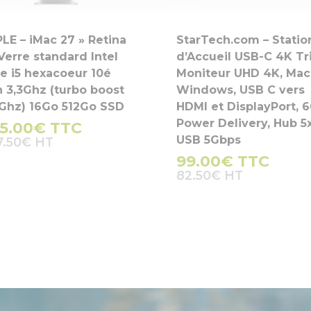
LE – iMac 27 » Retina
StarTech.com – Statio
Verre standard Intel
d’Accueil USB-C 4K Tr
e i5 hexacoeur 10é
Moniteur UHD 4K, Mac
 3,3Ghz (turbo boost
Windows, USB C vers
Ghz) 16Go 512Go SSD
HDMI et DisplayPort, 
Power Delivery, Hub 5
5.00
€
TTC
USB 5Gbps
7.50
€
99.00
€
TTC
82.50
€