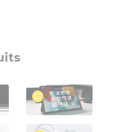
uits
