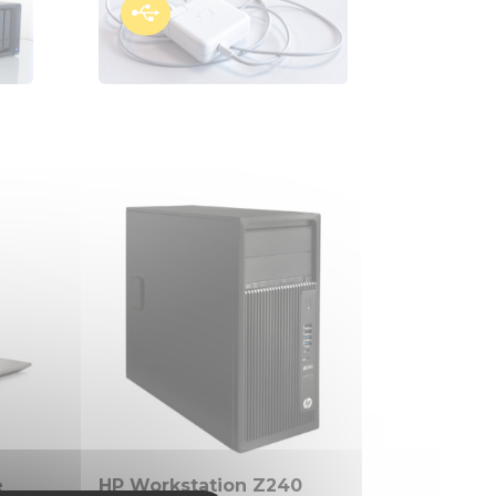

e
HP Workstation Z240