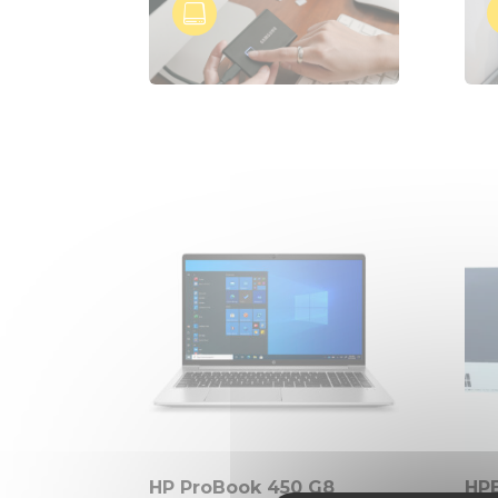

HP ProBook 450 G8
HPE