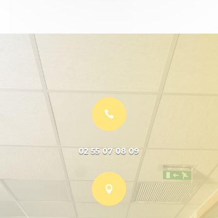

02 55 07 08 09
