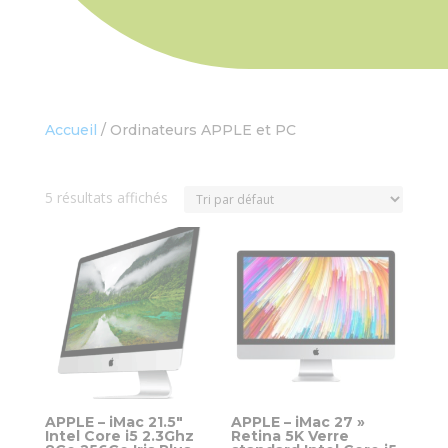
Accueil
/ Ordinateurs APPLE et PC
5 résultats affichés
APPLE – iMac 21.5″
APPLE – iMac 27 »
Intel Core i5 2.3Ghz
Retina 5K Verre