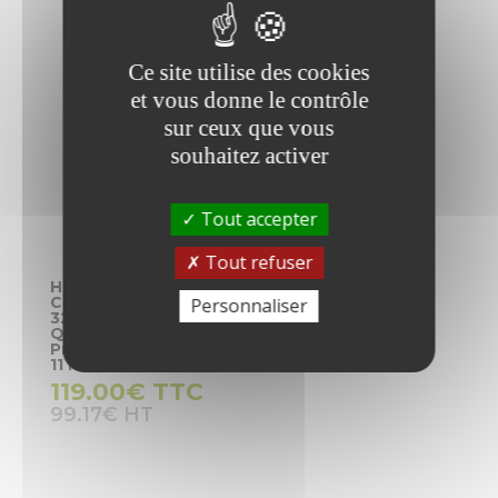
174.17
€
Ce site utilise des cookies
et vous donne le contrôle
sur ceux que vous
souhaitez activer
Tout accepter
Tout refuser
HP Workstation Z240
Core i7 7700 / 3.6 GHz
Personnaliser
32Go 1To + 256Go SSD
Quadro P2000 Win 10
Pro 64 bits / Windows
11 Pro
119.00
€
TTC
99.17
€