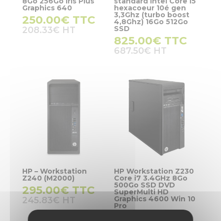
8Go 256Go Iris Plus
standard Intel Core i5
Graphics 640
hexacoeur 10é gen
3,3Ghz (turbo boost
250.00
€
TTC
4,8Ghz) 16Go 512Go
SSD
208.33
€
825.00
€
TTC
687.50
€
HP – Workstation
HP Workstation Z230
Z240 (M2000)
Core i7 3.4GHz 8Go
500Go SSD DVD
295.00
€
TTC
SuperMulti HD
Graphics 4600 Win 10
245.83
€
Pro
209.00
€
TTC