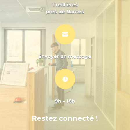
Treillières
près de Nantes

Envoyer un message

9h – 18h
Restez connecté !