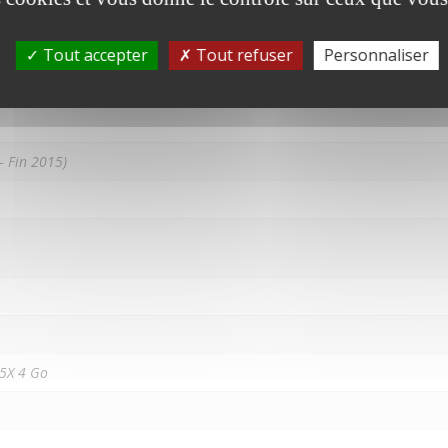
ntaires
Tout accepter
Tout refuser
Personnaliser
.96 cm
– Fin 2015)
5X 4 Go