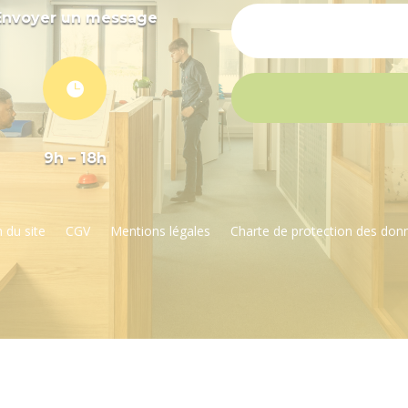
Envoyer un message

9h – 18h
 du site
CGV
Mentions légales
Charte de protection des don