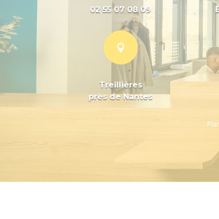
02 55 07 08 09

Treillières
près de Nantes
Plan