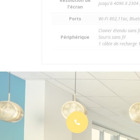
Résolution de
Jusqu'à 4096 X 2304 
l'écran
Ports
Wi-Fi 802,11ac, Bluet
Clavier étendu sans fi
Périphérique
Souris sans fil
1 câble de recharge
