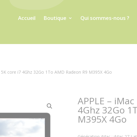
Accueil
Boutique
Qui sommes-nous ?
na 5K core i7 4Ghz 32Go 1To AMD Radeon R9 M395X 4Go
APPLE – iMac 
4Ghz 32Go 1
M395X 4Go
Génération iMac : iMac 27 La