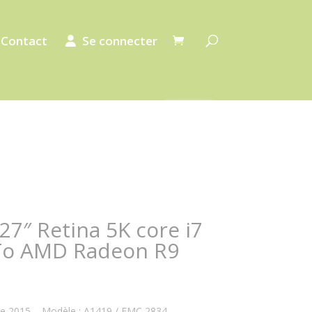
Contact
Se connecter
27″ Retina 5K core i7
To AMD Radeon R9
te 2015 – Modèle : A1419 / EMC 2834