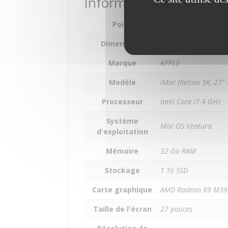
Informations compléme
Poids
5.67 kg
Dimensions
52.832 × 17.53 × 44
Marque
APPLE
Modèle
iMac (Retina 5K, 27" 
Processeur
Intel Core i7 4 GHz
Système
Mac OS Ventura
d'exploitation
Mémoire
32 Go RAM
Stockage
1 To SSD
Carte graphique
AMD Radeon R9 M39
Taille de l'écran
27 pouces