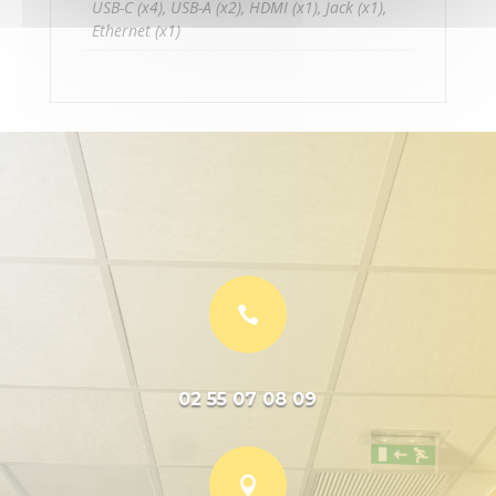
USB-C (x4), USB-A (x2), HDMI (x1), Jack (x1),
Ethernet (x1)

02 55 07 08 09
