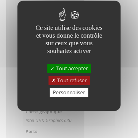
Mac Mini
Année
2018
Ce site utilise des cookies
Système d'exploitation
et vous donne le contrôle
MAC OS Monterey 12.6
sur ceux que vous
souhaitez activer
Processeur
Intel Core i5 hexacœur à 3 GHz
Tout accepter
Mémoire
Tout refuser
16 Go RAM
Stockage
Personnaliser
256 Go SSD
Carte graphique
Intel UHD Graphics 630
Ports