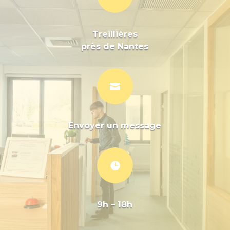
Treillières
près de Nantes

Envoyer un message

9h – 18h