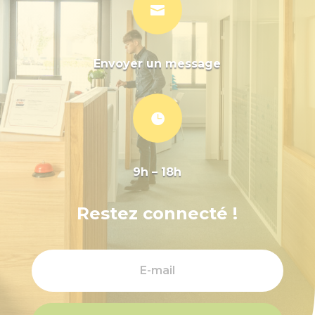

Envoyer un message

9h – 18h
Restez connecté !