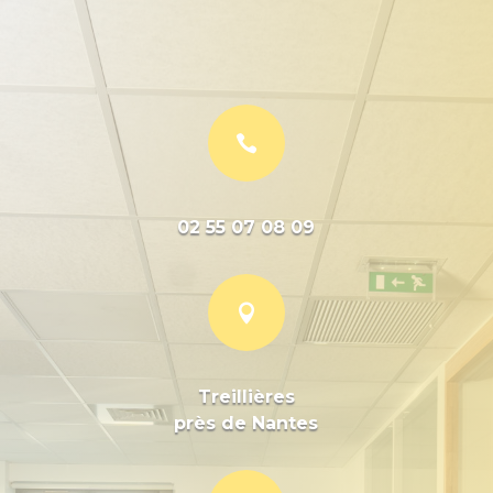

02 55 07 08 09

Treillières
près de Nantes