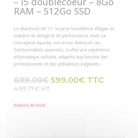
– i5 doublecoeur – 8Go
RAM – 512Go SSD
Le MacBook Air 13″ incarne l’excellence d’Apple en
matière de design et de performance. Avec sa
conception épurée, son écran Retina et ses
fonctionnalités avancées, il offre une expérience
informatique raffinée, adaptée aux besoins des
professionnels et des utilisateurs exigeants.
Le
Le
699.00
€
599.00
€
TTC
prix
prix
499.17
€
initial
actuel
était :
est :
Rupture de stock
699.00€.
599.00€.