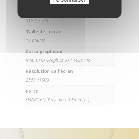
8 Go RAM
Stockage
512 Go SSD
Taille de l'écran
13 pouces
Carte graphique
Intel UHD Graphics 617 1536 Mo
Résolution de l'écran
2560 x1600
Ports
USB-C (x2), Prise Jack 3,5mm (x1)