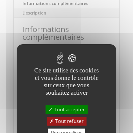
Informations complémentaires
Description
Informations
complémentaires
Marque
APPLE
Modèle
Ce site utilise des cookies
MacBook Air
et vous donne le contrôle
sur ceux que vous
Système d'exploitation
souhaitez activer
MAC OS Monterey 12.6
Processeur
Tout accepter
Intel Core i5 double coeur 1,6 GHz
Tout refuser
Mémoire
Personnaliser