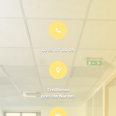

02 55 07 08 09

Treillières
près de Nantes