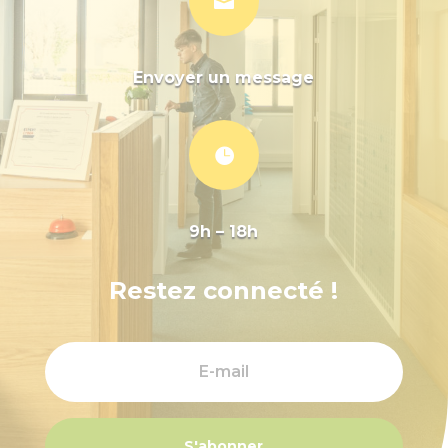

Envoyer un message

9h – 18h
Restez connecté !
S'abonner