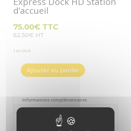
Express Dock HD Station
d’accueil
75.00
€
TTC
62.50
€
1 en stock
Ajouter au panier
quantité
de
Belkin
Thunderbolt
Informations complémentaires
2
Express
Description
Dock
HD
Informations
Station