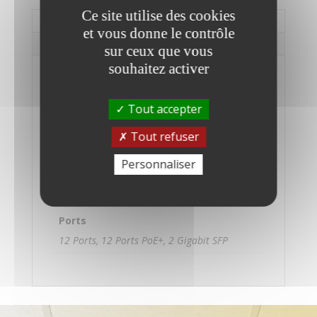
HPE
Ce site utilise des cookies
Informations complémentaires
Networking
et vous donne le contrôle
Intant
Description
sur ceux que vous
On
souhaitez activer
24
Informations
ports
complémentaires
Ethernet
Tout accepter
Gigabit
Marque
10/100/1000
Tout refuser
HPE
Mbit/s
Personnaliser
+
Modèle
2
1830-24
liaisons
montantes
Ports
SFP
12 Ports, 12 Ports PoE+, 2 Gigabit SFP
-
DESTOCKAGE