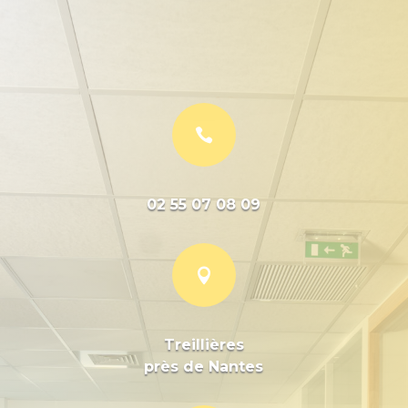

02 55 07 08 09

Treillières
près de Nantes