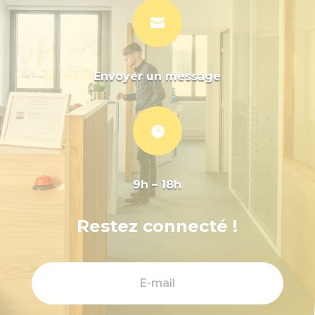

Envoyer un message

9h – 18h
Restez connecté !