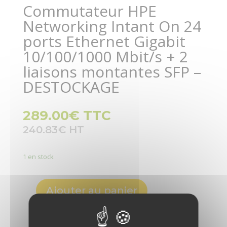
Commutateur HPE
Networking Intant On 24
ports Ethernet Gigabit
10/100/1000 Mbit/s + 2
liaisons montantes SFP –
DESTOCKAGE
289.00
€
TTC
240.83
€
1 en stock
Ajouter au panier
quantité
de
Commutateur