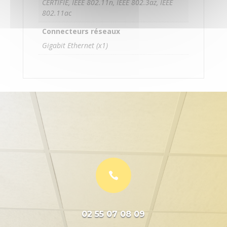
CERTIFIÉ, IEEE 802.11n, IEEE 802.3az, IEEE
802.11ac
Connecteurs réseaux
Gigabit Ethernet (x1)

02 55 07 08 09