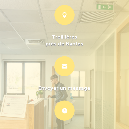

Treillières
près de Nantes

Envoyer un message
