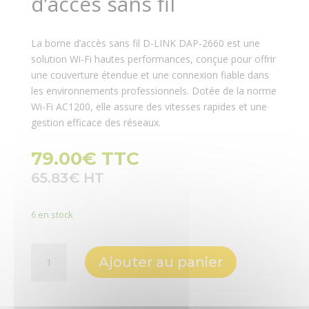
d’accès sans fil
La borne d’accès sans fil D-LINK DAP-2660 est une
solution Wi-Fi hautes performances, conçue pour offrir
une couverture étendue et une connexion fiable dans
les environnements professionnels. Dotée de la norme
Wi-Fi AC1200, elle assure des vitesses rapides et une
gestion efficace des réseaux.
79.00
€
TTC
65.83
€
6 en stock
quantité
Ajouter au panier
de
D-
LINK