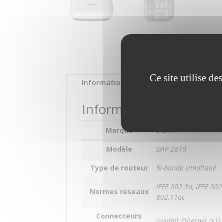
Ce site utilise d
Informations complémentaires
Informations compléme
Marque
D-LINK
Modèle
DAP-2610
Type de routeur
Bi-bande simultané
IEEE 802.3u, IEEE 802
Normes réseaux
802.11ac
Connecteurs
Gigabit Ethernet (x1)