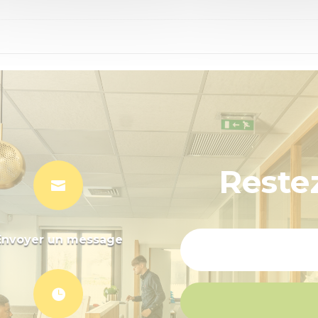
Reste

Envoyer un message
