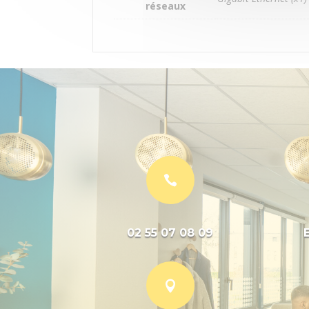
réseaux

02 55 07 08 09
