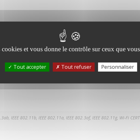
es cookies et vous donne le contrôle sur ceux que vous
Description
ntaires
Tout accepter
Tout refuser
Personnaliser
.3ab, IEEE 802.11b, IEEE 802.11a, IEEE 802.3af, IEEE 802.11g, Wi-Fi CERTI