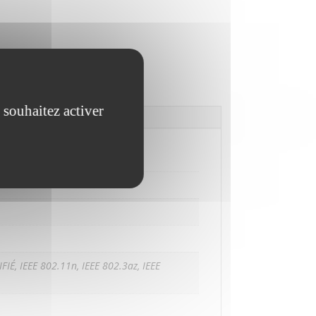
 souhaitez activer
FIÉ, IEEE 802.11n, IEEE 802.3az, IEEE