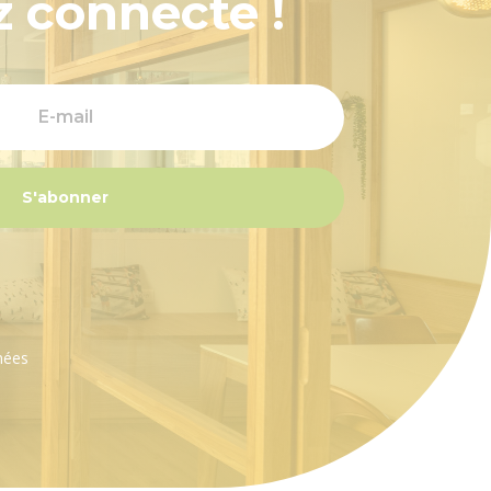
z connecté !
S'abonner
nées