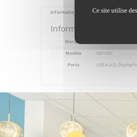
Ce site utilise d
Informations complémentaires
Informations compléme
Marque
DELL
Modèle
WD19DC
Ports
USB-A (x3), DisplayPor