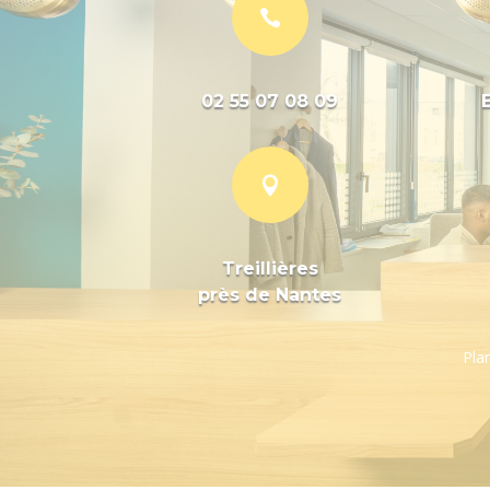

02 55 07 08 09

Treillières
près de Nantes
Plan