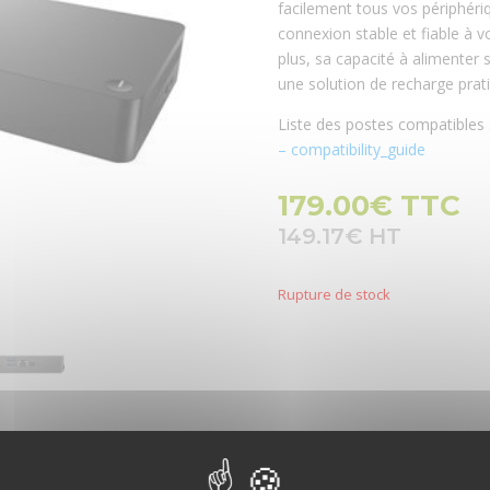
facilement tous vos périphéri
connexion stable et fiable à v
plus, sa capacité à alimenter
une solution de recharge prat
Liste des postes compatibles 
– compatibility_guide
179.00
€
TTC
149.17
€
Rupture de stock