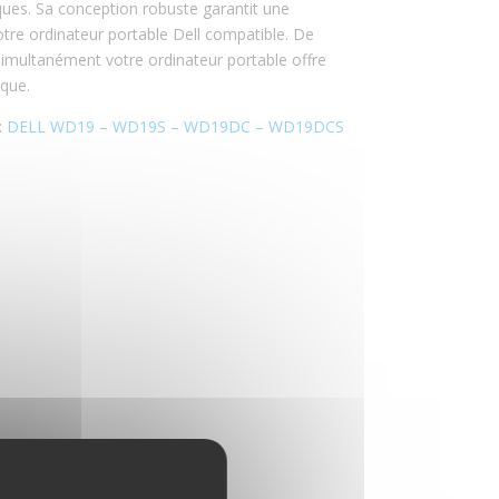
ques. Sa conception robuste garantit une
otre ordinateur portable Dell compatible. De
 simultanément votre ordinateur portable offre
ique.
:
DELL WD19 – WD19S – WD19DC – WD19DCS