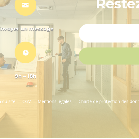
Reste

Envoyer un message

9h – 18h
 du site
CGV
Mentions légales
Charte de protection des don