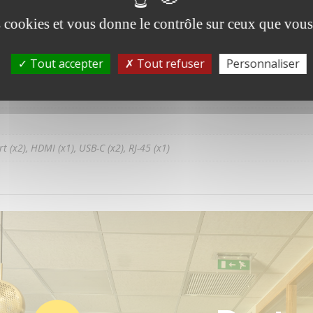
es cookies et vous donne le contrôle sur ceux que vous
Description
ntaires
Tout accepter
Tout refuser
Personnaliser
t (x2), HDMI (x1), USB-C (x2), RJ-45 (x1)