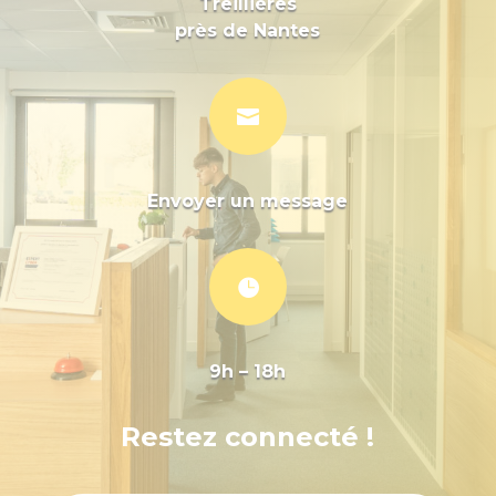
Treillières
près de Nantes

Envoyer un message

9h – 18h
Restez connecté !