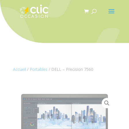
Panneau de gestion des cookies
Accueil
/
Portables
/ DELL – Precision 7560