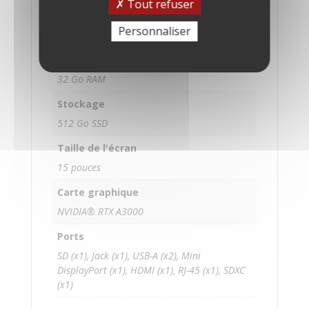
Processeur
Tout refuser
Intel Core i7-11850 (24 Mo cache, 8 coeurs,
Personnaliser
2,5 GHz jusqu‘à 4,8GHz)
Mémoire
32 Go RAM
Stockage
512 Go SSD
Taille de l'écran
15 pouces
Carte graphique
NVIDIA® RTX A3000
Ports
SD (x1), Jack (x1), USB-A (x2), Mini
DisplayPort (x1), HDMI (x1), RJ-45 (x1), SDXC
(x1)