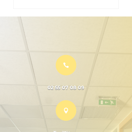

02 55 07 08 09
