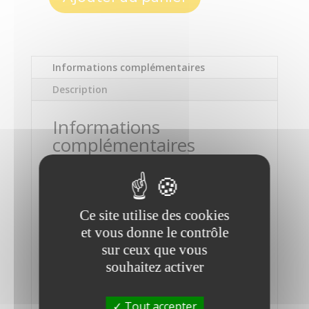
quantité
de
EPSON
-
Informations complémentaires
Workforce
Pro
Description
Jet
D'encre
Informations
complémentaires
Type d'imprimante
Couleur A3
Ce site utilise des cookies
Capacité d'entrée standard
et vous donne le contrôle
330 feuilles
sur ceux que vous
Capacité de sortie standard
souhaitez activer
250 feuilles
Tout accepter
Interface