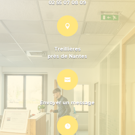
02 55 07 08 09

Treillières
près de Nantes

Envoyer un message
