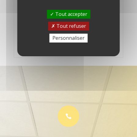
Capacité
Tout accepter
2 To SATA (7200tr/mn)
Tout refuser
Interface
Personnaliser
Serial ATA 600
