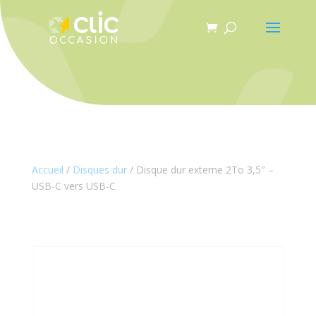
Panneau de gestion des cookies
Accueil
/
Disques dur
/ Disque dur externe 2To 3,5″ –
USB-C vers USB-C