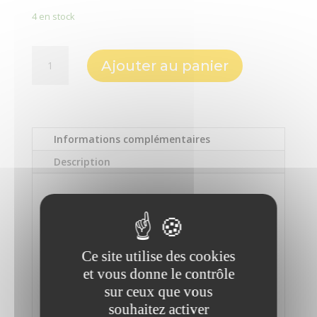
4 en stock
quantité
Ajouter au panier
de
Disque
dur
externe
2To
Informations complémentaires
3,5"
Description
-
USB-
Informations
C
complémentaires
vers
USB-
Marque
C
Ce site utilise des cookies
BESTOR
et vous donne le contrôle
sur ceux que vous
Format disques
souhaitez activer
3,5"