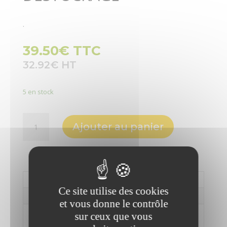
.
39.50
€
TTC
32.92
€
5 en stock
quantité
Ajouter au panier
de
HP
655
Ensemble
clavier
Informations complémentaires
et
Ce site utilise des cookies
Description
souris
et vous donne le contrôle
sans
sur ceux que vous
Informations
fil