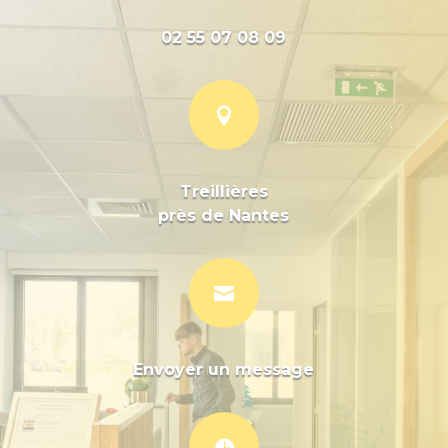
02 55 07 08 09

Treillières
près de Nantes

Envoyer un message
