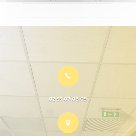

02 55 07 08 09
