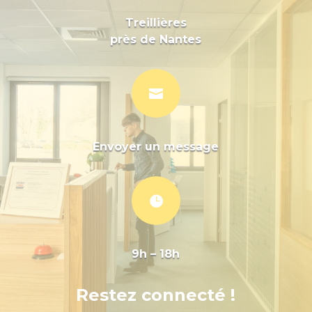
Treillières
près de Nantes

Envoyer un message

9h – 18h
Restez connecté !