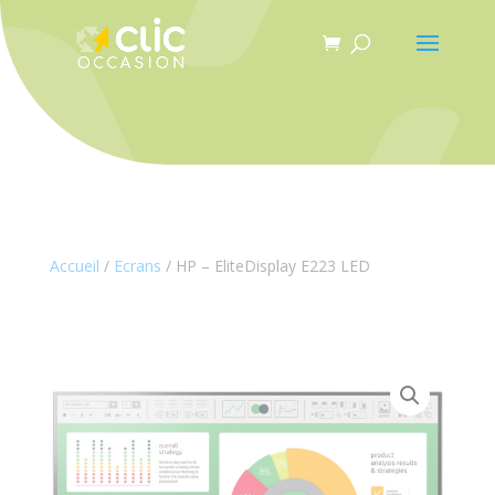
Panneau de gestion des cookies
Accueil
/
Ecrans
/ HP – EliteDisplay E223 LED