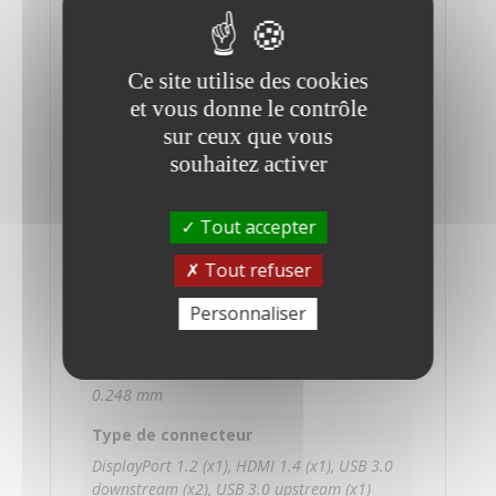
Année
2017
Ce site utilise des cookies
Nom du modèle
et vous donne le contrôle
1FH45A8
sur ceux que vous
Type d'écran
souhaitez activer
IPS avec rétroéclairage W-LED
Taille de l'écran
Tout accepter
21.5 pouces
Tout refuser
Résolution de l'écran
Personnaliser
1920 x 1080 (Full HD)
Espacement des pixels
0.248 mm
Type de connecteur
DisplayPort 1.2 (x1), HDMI 1.4 (x1), USB 3.0
downstream (x2), USB 3.0 upstream (x1)