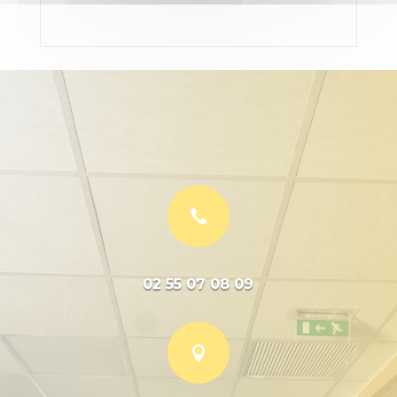

02 55 07 08 09
