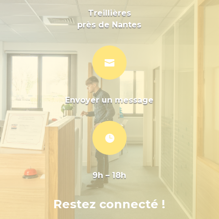
Treillières
près de Nantes

Envoyer un message

9h – 18h
Restez connecté !