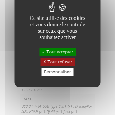
Processeur
Intel Core i5-6500 3.2 GHz
Mémoire
Ce site utilise des cookies
et vous donne le contrôle
8 Go RAM
sur ceux que vous
Stockage
souhaitez activer
256 Go SSD
Taille de l'écran
Tout accepter
23.8 pouces
Tout refuser
Carte graphique
Personnaliser
Intel HD 530
Résolution de l'écran
1920 x 1080
Ports
USB 3.1 (x6), USB Type-C 3.1 (x1), DisplayPort
(x2), HDMI (x1), RJ-45 (x1), Jack (x1)