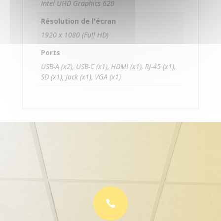
Intel UHD Graphics 620
Résolution de l'écran
1920 x 1080 (Full HD)
Ports
USB-A (x2), USB-C (x1), HDMI (x1), RJ-45 (x1),
SD (x1), Jack (x1), VGA (x1)
