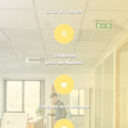
02 55 07 08 09

Treillières
près de Nantes

Envoyer un message