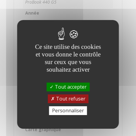
ProBook 440 G5
Année
2018
Système d'exploitation
Windows 10 Pro 64 bits
Ce site utilise des cookies
Processeur
et vous donne le contrôle
Intel Core i7-8550U
sur ceux que vous
souhaitez activer
Mémoire
8 Go RAM
Tout accepter
Stockage
Tout refuser
512 Go SSD
Taille de l'écran
Personnaliser
14 pouces
Carte graphique