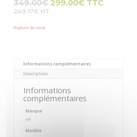
Le
Le
349.00
€
299.00
€
TTC
prix
prix
249.17
€
initial
actuel
était :
est :
Rupture de stock
349.00€.
299.00€.
Informations complémentaires
Description
Informations
complémentaires
Marque
HP
Modèle