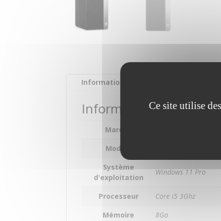
Informations complémentaires
Ce site utilise d
Informations compléme
Marque
HP
Modèle
ProDesk 400 G6 Mic
Système
Windows 11 Pro
d'exploitation
Processeur
Core i5 3Ghz
Mémoire
8Go