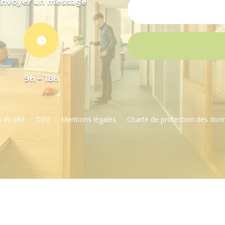
Envoyer un message

9h – 18h
 du site
CGV
Mentions légales
Charte de protection des don