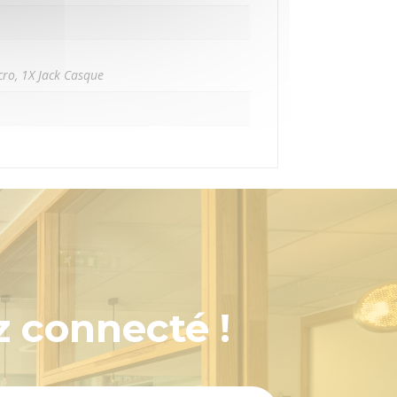
icro, 1X Jack Casque
z connecté !