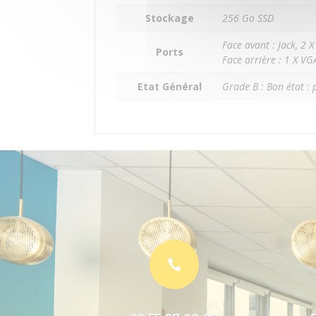
Stockage
256 Go SSD
Face avant : Jack, 2 
Ports
Face arrière : 1 X VG
Etat Général
Grade B : Bon état :
