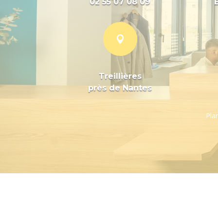
02 55 07 08 09

Treillières
près de Nantes
Plan