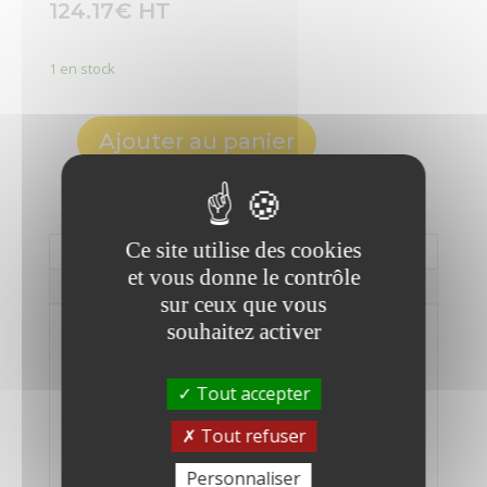
124.17
€
1 en stock
Ajouter au panier
quantité
de
HP
ProDisplay
Ce site utilise des cookies
Informations complémentaires
P240va
et vous donne le contrôle
-
Description
sur ceux que vous
Écran
LED
souhaitez activer
Informations
-
complémentaires
23,8"
Tout accepter
-
Marque
1920
Tout refuser
HP
x
Personnaliser
1080