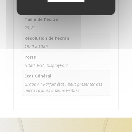
Modèle
-
P240
VA
-
Taille de l'écran
250
23, 8"
cd/m2
-
Résolution de l'écran
3000:1
1920 x 1080
-
Ports
8
ms
HDMI, VGA, DisplayPort
-
Etat Général
HDMI,
Grade A : Parfait état : peut présenter des
VGA,
micro-rayures à peine visibles
DisplayPort
-
noir