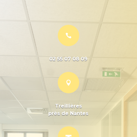

02 55 07 08 09

Treillières
près de Nantes
