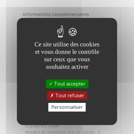
Informations complémentaires
Description
Informations
Ce site utilise des cookies
complémentaires
et vous donne le contrôle
sur ceux que vous
Marque
souhaitez activer
HP
Modèle
Tout accepter
Thunderbolt Dock G4 280w
Tout refuser
Ports
Personnaliser
Interface pour hôte : Thunderbolt 4
Connecteur de sorties : USB 3.0 mâle type A,
USB-C®, Thunderbolt 4, RJ45 femelle,
DisplayPort, HDMI
Nombre de moniteurs pris en charge : 3