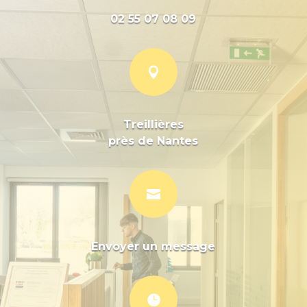
02 55 07 08 09

Treillières
près de Nantes

Envoyer un message
