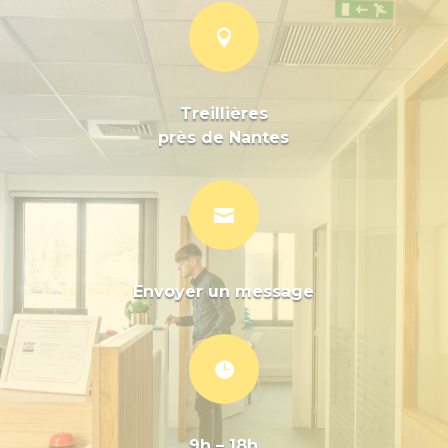

Treillières
près de Nantes

Envoyer un message

9h – 18h