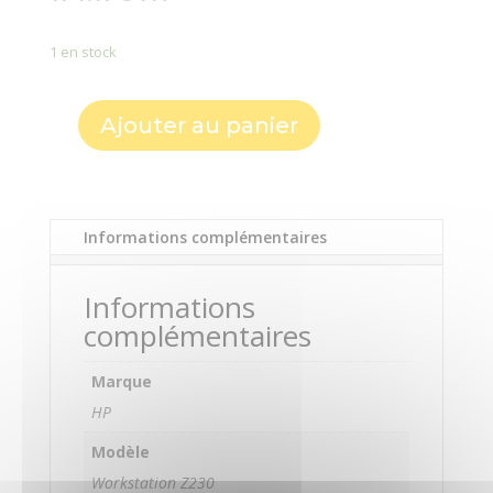
1 en stock
Ajouter au panier
quantité
de
HP
Workstation
Informations complémentaires
Z230
Core
i7
Informations
3.4GHz
complémentaires
8Go
500Go
Marque
SSD
HP
DVD
SuperMulti
Modèle
HD
Workstation Z230
Graphics