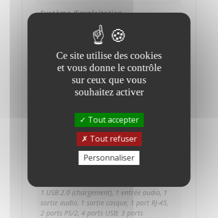
4600
Système d'exploitation
Win
Windows 10 Pro 64 Bits – NON COMPATIBLE
10
WINDOWS 11 PRO
Pro
Ce site utilise des cookies
Processeur
et vous donne le contrôle
Intel Core i7 3,4 Ghz
sur ceux que vous
Mémoire
souhaitez activer
8 Go RAM
Stockage
Tout accepter
500 Go SSD
Tout refuser
Carte graphique
Personnaliser
HD Graphics 4600
Ports
1 USB 2.0 (chargement), 1 entrée audio, 1
sortie audio, 1 sortie casque, 1 port RJ-45,
2 ports PS/2, 4 ports USB; 3 ports