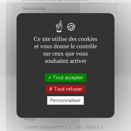
LED
Description
-
Full
Informations
HD
complémentaires
(1080p)
Ce site utilise des cookies
-
Marque
et vous donne le contrôle
24"
HP
sur ceux que vous
souhaitez activer
Modèle
Z24F G3
Tout accepter
Taille de l'écran
Tout refuser
24"
Personnaliser
Résolution de l'écran
Full HD (1080p) 1920 x 1080 à 60 Hz
Ports
1 sortie DisplayPort™ 1.2, 1 port HDMI 1.4,