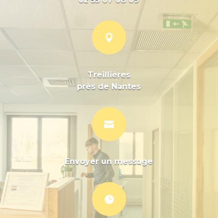

Treillières
près de Nantes

Envoyer un message
