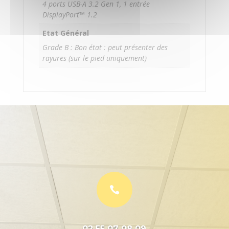
4 ports USB-A 3.2 Gen 1, 1 entrée
DisplayPort™ 1.2
Etat Général
Grade B : Bon état : peut présenter des
rayures (sur le pied uniquement)

02 55 07 08 09