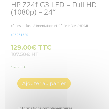
HP Z24f G3 LED – Full HD
(1080p) – 24″
câbles inclus : Alimentation et Câble HDMI/HDMI
c06951520
129.00
€
TTC
107.50
€
1 en stock
Ajouter au panier
quantité
de
HP
Z24f
Informations complémentaires
G3