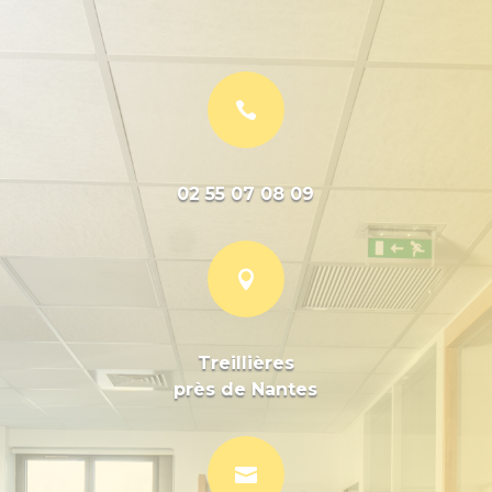

02 55 07 08 09

Treillières
près de Nantes
