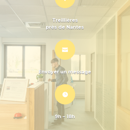
Treillières
près de Nantes

Envoyer un message

9h – 18h