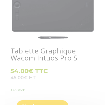
Tablette Graphique
Wacom Intuos Pro S
54.00
€
TTC
45.00
€
1 en stock