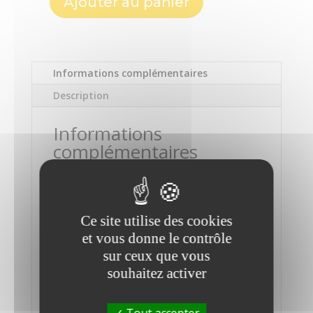
Ajouter au panier
quantité
de
Tablette
Graphique
Informations complémentaires
Wacom
Intuos
Description
Pro
S
Informations
complémentaires
Technologie
USB-C et Bluetooth
Ce site utilise des cookies
Dimensions
et vous donne le contrôle
269 x 170 x 8 mm
sur ceux que vous
Surface active
souhaitez activer
160 x 100 mm
Tout accepter