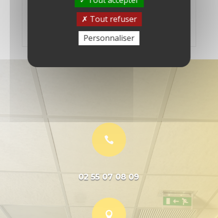
Compatibilité
Windows et Mac
Tout refuser
Personnaliser

02 55 07 08 09
