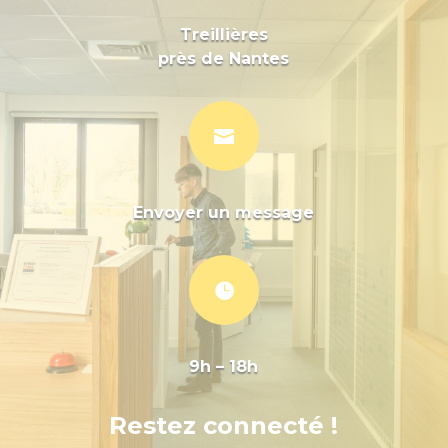
Treillières
près de Nantes

Envoyer un message

9h – 18h
Restez connecté !