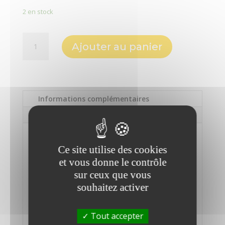
2 en stock
quantité
Ajouter au panier
de
TARGUS
-
Pavé
numérique
Informations complémentaires
Description
Informations
Ce site utilise des cookies
complémentaires
et vous donne le contrôle
sur ceux que vous
Marque
souhaitez activer
TARGUS
Compatibilité
Tout accepter
Windows 8,7 et plus. Mac OS 10 et plus