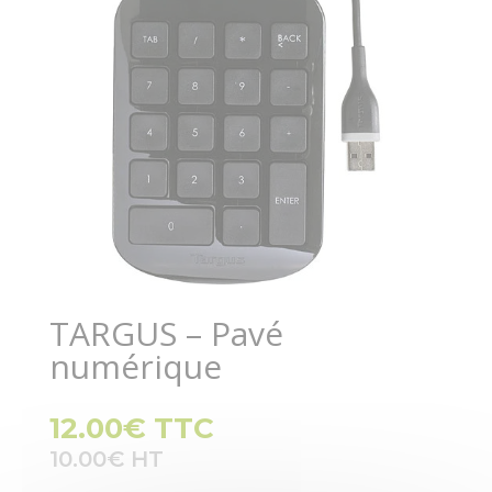
TARGUS – Pavé
numérique
12.00
€
TTC
10.00
€