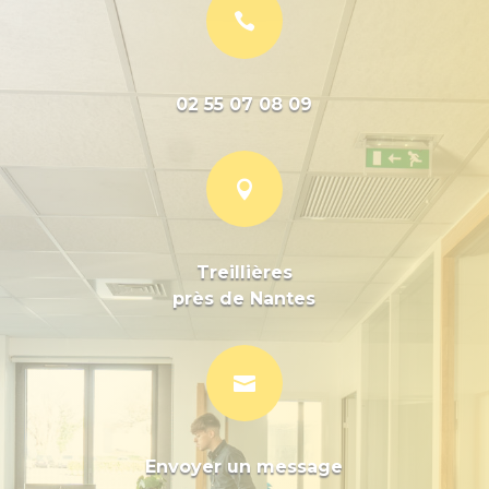

02 55 07 08 09

Treillières
près de Nantes

Envoyer un message