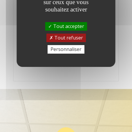
sur ceux que vous
1GB RAM (Expandable RAM, up to 3GB)
souhaitez activer
Nombre de disques
4
Tout accepter
Type de connecteur
Tout refuser
2x USB 3.2 Gen 1 port (Front: 1; Back: 1) –
Personnaliser
4x USB 2.0 port (Back: 4) – 2 x eSATA port
(Back) – 2 x Gigabit RJ-45 Ethernet port +
1VGA for maintenance